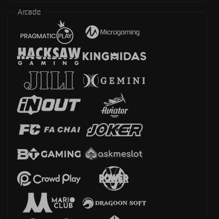
Arcade