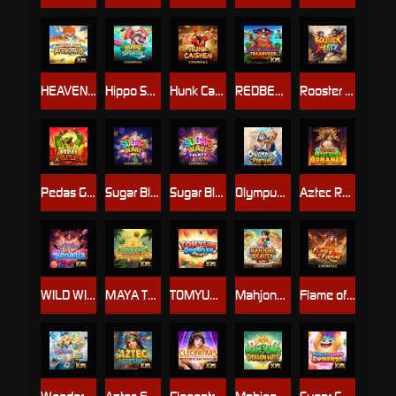
HEAVENLY FEAST WITH WUKONG
Hippo Splash
Hunk Cai Shen
REDBEARD TREASURE
Rooster Blitz
Pedas Gila
Sugar Blast
Sugar Blast Frenzy
Olympus Fortune
Aztec Rush Bonanza
WILD WITCH SUGAR BONANZA
MAYA TEMPLE OF FORTUNE
TOMYUM BONANZA
Mahjong Beauty
Flame of Fortune