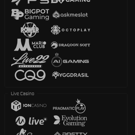
Live Casino