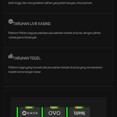
lebih tinggi, dan menyediakan pilihan yang lebih banyak untuk pemain.
TARUHAN LIVE KASINO
Platform Pilihan bagi perusahaan-perusahaan terbaik di dunia, dengan pilihan
variasi game terbanyak
TARUHAN TOGEL
Platform togel yang menarik dari perusahan terbaik di dunia yang menawarkan
hadiah kemenangan besar