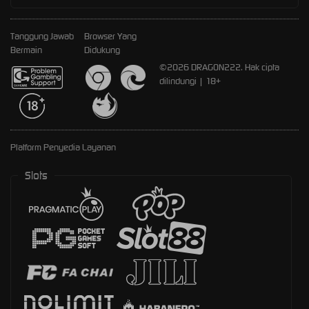
Tanggung Jawab
Browser Yang
Bermain
Didukung
©2026 DRAGON222. Hak cipta
dilindungi | 18+
Platform Penyedia Layanan
Slots