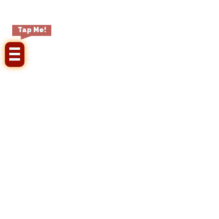
Tap Me!