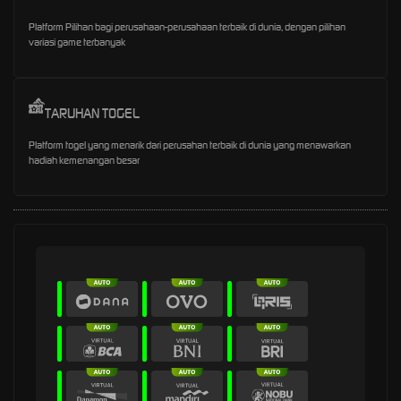
Platform Pilihan bagi perusahaan-perusahaan terbaik di dunia, dengan pilihan
variasi game terbanyak
TARUHAN TOGEL
Platform togel yang menarik dari perusahan terbaik di dunia yang menawarkan
hadiah kemenangan besar