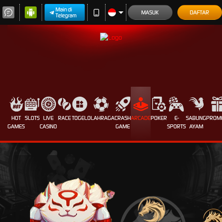
Main di
MASUK
DAFTAR
Telegram
HOT
SLOTS
LIVE
RACE
TOGEL
OLAHRAGA
CRASH
ARCADE
POKER
E-
SABUNG
PROM
GAMES
CASINO
GAME
SPORTS
AYAM