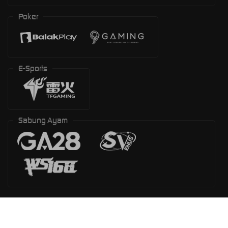
Poker
E-Sports
Sabung Ayam