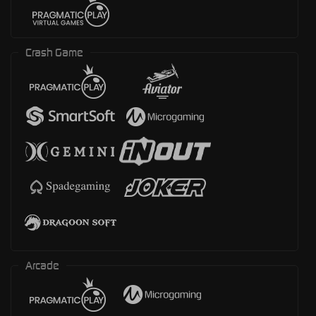
Crash Game
Arcade