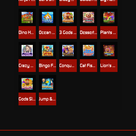
Dino Hunter
Ocean Lord
3 Gods Fishing
Dessert Party
Plants vs. Dinos
Crazy Bartender
Bingo Fishing
Conqueror's Treasure
Cat Fishing
Lion's Orb
Gods Slash Fish
Jump & Jump