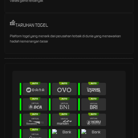
variasi game terbanyak
TARUHAN TOGEL
Platform togel yang menarik dari perusahan terbaik di dunia yang menawarkan
hadiah kemenangan besar