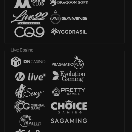
Live Casino