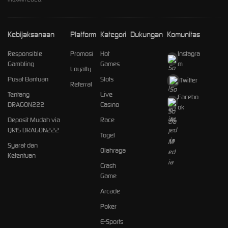
Kebijaksanaan
Platform
Kategori
Dukungan
Komunitas
Responsible
Promosi
Hot
Instagra
Gambling
Games
m
Loyalty
Pusat Bantuan
Slots
Twitter
Referral
Tentang
Live
Facebo
DRAGON222
Casino
ok
Deposit Mudah via
Race
QRIS DRAGON222
Togel
Syarat dan
Olahraga
Ketentuan
Crash
Game
Arcade
Poker
E-Sports