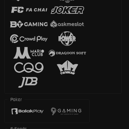
Poker
E-Sports