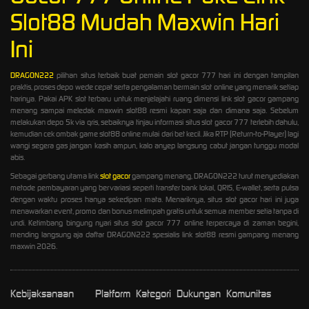
Slot88 Mudah Maxwin Hari
Ini
DRAGON222
pilihan situs terbaik buat pemain slot gacor 777 hari ini dengan tampilan
praktis, proses depo wede cepat serta pengalaman bermain slot online yang menarik setiap
harinya. Pakai APK slot terbaru untuk menjelajahi ruang dimensi link slot gacor gampang
menang sampai meledak maxwin slot88 resmi kapan saja dan dimana saja. Sebelum
melakukan depo 5k via qris, sebaiknya tinjau informasi situs slot gacor 777 terlebih dahulu,
kemudian cek ombak game slot88 online mulai dari bet kecil. Jika RTP (Return-to-Player) lagi
wangi segera gas jangan kasih ampun, kalo anyep langsung cabut jangan tunggu modal
abis.
Sebagai gerbang utama link
slot gacor
gampang menang, DRAGON222 turut menyediakan
metode pembayaran yang bervariasi seperti transfer bank lokal, QRIS, E-wallet, serta pulsa
dengan waktu proses hanya sekedipan mata. Menariknya, situs slot gacor hari ini juga
menawarkan event, promo dan bonus melimpah gratis untuk semua member setia tanpa di
undi. Ketimbang bingung nyari situs slot gacor 777 online terpercaya di zaman begini,
mending langsung aja daftar DRAGON222 spesialis link slot88 resmi gampang menang
maxwin 2026.
Kebijaksanaan
Platform
Kategori
Dukungan
Komunitas