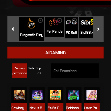
i
i
i
i
i
Facha
Fat Panda
Slot88 x PP
PG Soft
Pragmatic Play
AIGAMING
Semua
Slots
Top
permainan
20
Cowboy Bullseye
Nexus Blade
Fa Fa Caishen
Robinhood Quest
Love Paradise