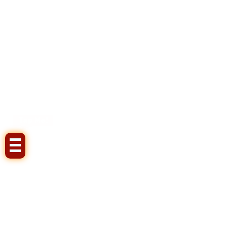
Tap Me!